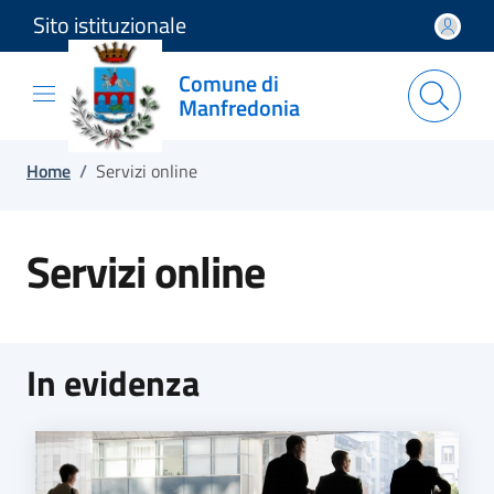
Sito istituzionale
Salta e vai al contenuto
Salta e vai al footer
Comune di
Manfredonia
Home
/
Servizi online
Servizi online
In evidenza